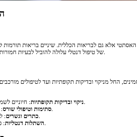
הב
סתטי אלא גם לבריאות הכללית. שיניים בריאות תורמות ליכ
של טיפול דנטלי עלולה להוביל לבעיות חמורות כמו עששת, מחלות חניכיים ואובדן שיניים.
 זמינים, החל מניקוי ובדיקות תקופתיות ועד לטיפולים מורכב
: חיוניים לשמירה על היגיינת פה ובריאות החניכיים.
ניקוי ובדיקות תקופתיות
: לטיפול בעששת וזיהומים בשורס השן.
סתימות וטיפולי שורס
: לשיקום מבנה השן לאחר נזק או אובדן.
כתרים וגשרים
: פתרון מתקדם להחלפת שיניים חסרות.
השתלות דנטליות