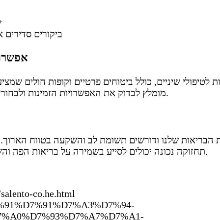
ש
ביקורים סדירים א
אפשרויו
 לטיפולי שיניים, כולל ביטוחים פרטיים וקופות חולים שמציעו
מומלץ לבדוק את האפשרויות הזמינות ולבחור בתוכנית המתאימה לצרכים האישיים שלך.
ת הבריאות שלנו ודורשים תשומת לב והשקעה בטווח הארוך. 
תחזוקה נכונה יכולים לסייע בשמירה על בריאות הפה והשגת תוצאות אסתטיות ובריאותיות מיטביות.
salento-co.he.html
/%D7%91%D7%91%D7%A3%D7%94-
7%A0%D7%93%D7%A7%D7%A1-