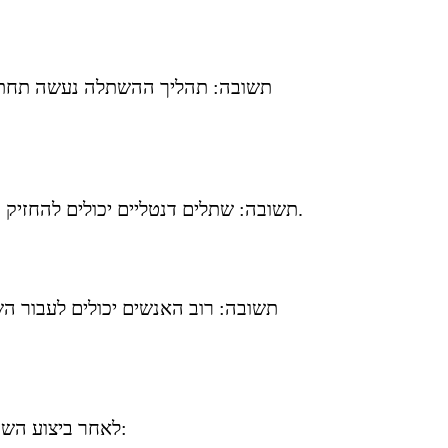
תשובה: תהליך ההשתלה נעשה תחת הר
תשובה: שתלים דנטליים יכולים להחזיק מעמד שנים רבות, ולעיתים אף לכל החיים, בתנאי שמקפידים על היגיינת פה טובה ומעקב רפואי תקופתי.
תשובה: רוב האנשים יכולים לעבור הש
לאחר ביצוע השתלת השן חשוב להקפיד על תחזוקה נכונה כדי להבטיח את הצלחת הטיפול ואת אריכות ימים של השתל: