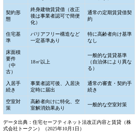
終身建物賃貸借（改正
契約形
通常の定期賃貸借契
後は事業者認可で簡便
態
約
化）
住宅基
バリアフリー構造など
特に高齢者向け基準
準
一定基準あり
なし
床面積
一般的な賃貸基準
要件
18㎡以上
（自治体により異な
（中
る）
古）
入居手
事業者認可後、入居決
通常の審査・契約手
続き
定時に届出
続き
空室対
高齢者向けに特化、空
一般的な空室対策
策
室解消効果あり
データ出典：住宅セーフティネット法改正内容と賃貸（株
式会社トークン）（2025年10月1日）